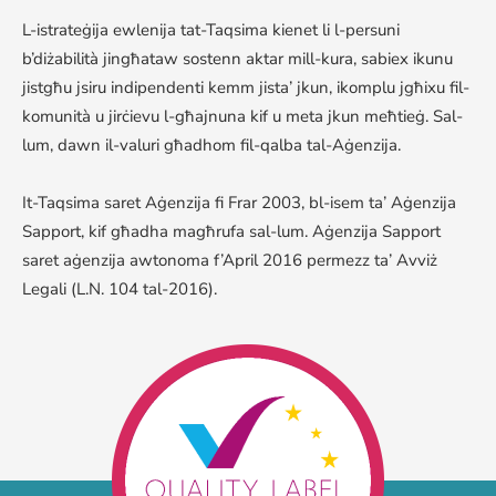
L-istrateġija ewlenija tat-Taqsima kienet li l-persuni
b’diżabilità jingħataw sostenn aktar mill-kura, sabiex ikunu
jistgħu jsiru indipendenti kemm jista’ jkun, ikomplu jgħixu fil-
komunità u jirċievu l-għajnuna kif u meta jkun meħtieġ. Sal-
lum, dawn il-valuri għadhom fil-qalba tal-Aġenzija.
It-Taqsima saret Aġenzija fi Frar 2003, bl-isem ta’ Aġenzija
Sapport, kif għadha magħrufa sal-lum. Aġenzija Sapport
saret aġenzija awtonoma f’April 2016 permezz ta’ Avviż
Legali (L.N. 104 tal-2016).