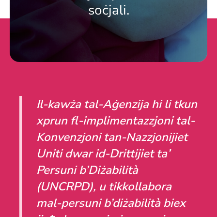
soċjali.
Il-kawża tal-Aġenzija hi li tkun
xprun fl-implimentazzjoni tal-
Konvenzjoni tan-Nazzjonijiet
Uniti dwar id-Drittijiet ta’
Persuni b’Diżabilità
(UNCRPD), u tikkollabora
mal-persuni b’diżabilità biex