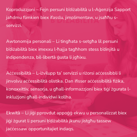
Koproduzzjoni – Fejn persuni b’diżabilità u l-Aġenzija Sapport
jaħdmu flimkien biex ifasslu, jimplimentaw, u jsaħħu s-
servizzi.
Awtonomija personali – Li tingħata s-setgħa lil persuni
b’diżabilità biex imexxu l-ħajja tagħhom stess b’dinjità u
indipendenza, bil-libertà ġusta li jgħixu.
Aċċessibilità – L-iżvilupp ta’ servizzi u riżorsi aċċessibbli li
jinvolvu aċċessibilità olistika. Dan ifisser aċċessibilità fiżika,
konoxxittiv, sensorja, u għall-informazzjoni biex tiġi żgurata l-
inklużjoni għall-individwi kollha.
Ekwità – Li jiġi pprovdut appoġġ ekwu u personalizzat biex
jiġi żgurat li persuni b’diżabilità jkunu jistgħu tassew
jaċċessaw opportunitajiet indaqs.