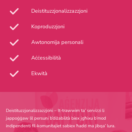
Deistituzzjonalizzazzjoni
Koproduzzjoni
Awtonomija personali
Aċċessibilità
Ekwità
Deistituzzjonalizzazzjoni – It-trawwim ta’ servizzi li
jappoġġaw lil persuni b’diżabilità biex jgħixu b’mod
indipendenti fil-komunitajiet sabiex ħadd ma jibqa’ lura.