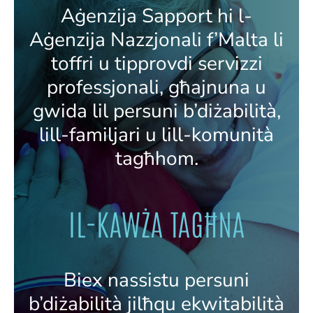
Aġenzija Sapport hi l-
Aġenzija Nazzjonali f’Malta li
toffri u tipprovdi servizzi
professjonali, għajnuna u
gwida lil persuni b’diżabilità,
lill-familjari u lill-komunità
tagħhom.
IL-KAWŻA TAGĦNA
Biex nassistu persuni
b’diżabilità jilħqu ekwitabilità