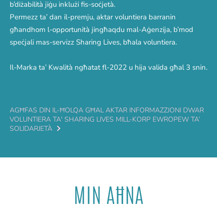
b’diżabilità jiġu inklużi fis-soċjetà.
Permezz ta’ dan il-premju, aktar voluntiera barranin
għandhom l-opportunità jingħaqdu mal-Aġenzija, b’mod
speċjali mas-servizz Sharing Lives, bħala voluntiera.
Il-Marka ta’ Kwalità ngħatat fl-2022 u hija valida għal 3 snin.
AGĦFAS DIN IL-ĦOLQA GĦAL AKTAR INFORMAZZJONI DWAR
VOLUNTIERA TA' SHARING LIVES MILL-KORP EWROPEW TA’
SOLIDARJETÀ
MIN AĦNA