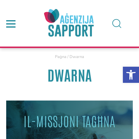
Paġna
/
Dwarna
DWARNA
IL-MISSJONI TAGĦNA