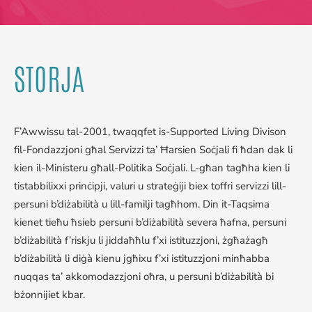
STORJA
F’Awwissu tal-2001, twaqqfet is-Supported Living Divison
fil-Fondazzjoni għal Servizzi ta’ Ħarsien Soċjali fi ħdan dak li
kien il-Ministeru għall-Politika Soċjali. L-għan tagħha kien li
tistabbilixxi prinċipji, valuri u strateġiji biex toffri servizzi lill-
persuni b’diżabilità u lill-familji tagħhom. Din it-Taqsima
kienet tieħu ħsieb persuni b’diżabilità severa ħafna, persuni
b’diżabilità f’riskju li jiddaħħlu f’xi istituzzjoni, żgħażagħ
b’diżabilità li diġà kienu jgħixu f’xi istituzzjoni minħabba
nuqqas ta’ akkomodazzjoni oħra, u persuni b’diżabilità bi
bżonnijiet kbar.