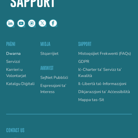
PAĠNI
MIDJA
SAPPORT
Dwarna
Stqarrijiet
Mistoqsijiet Frekwenti (FAQs)
Servizzi
GDPR
AKKWIST
Karrieri u
Iċ-Charter ta’ Servizz ta’
Volontarjat
Kwalità
Sejħiet Pubbliċi
Katalgu Diġitali
Il-Libertà tal-Informazzjoni
Espressjoni ta’
Interess
Dikjarazzjoni ta’ Aċċessibilità
Mappa tas-Sit
CONTACT US