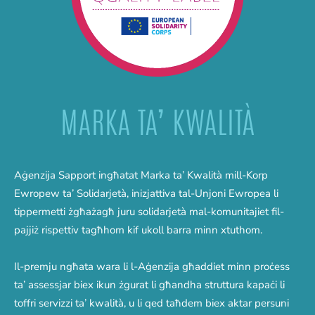
MARKA TA’ KWALITÀ
Aġenzija Sapport ingħatat Marka ta’ Kwalità mill-Korp
Ewropew ta’ Solidarjetà, inizjattiva tal-Unjoni Ewropea li
tippermetti żgħażagħ juru solidarjetà mal-komunitajiet fil-
pajjiż rispettiv tagħhom kif ukoll barra minn xtuthom.
Il-premju ngħata wara li l-Aġenzija għaddiet minn proċess
ta’ assessjar biex ikun żgurat li għandha struttura kapaċi li
toffri servizzi ta’ kwalità, u li qed taħdem biex aktar persuni