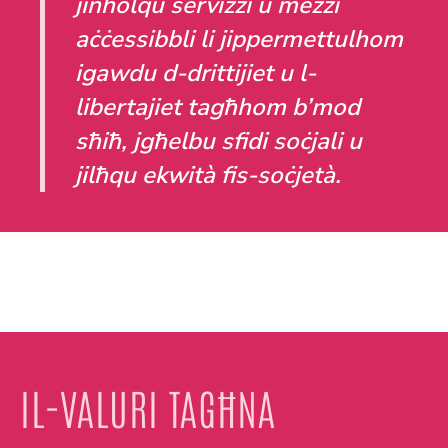
jinħolqu servizzi u mezzi
aċċessibbli li jippermettulhom
igawdu d-drittijiet u l-
libertajiet tagħhom b’mod
sħiħ, jgħelbu sfidi soċjali u
jilħqu ekwità fis-soċjetà.
IL-VALURI TAGĦNA