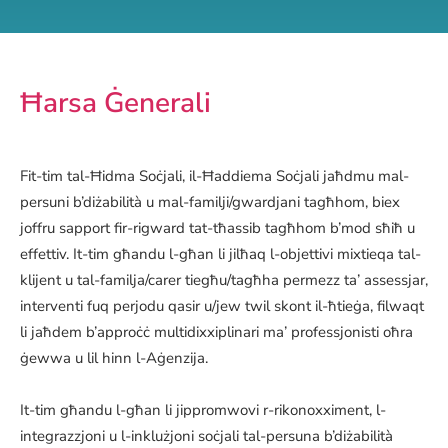
Ħarsa Ġenerali
Fit-tim tal-Ħidma Soċjali, il-Ħaddiema Soċjali jaħdmu mal-
persuni b’diżabilità u mal-familji/gwardjani tagħhom, biex
joffru sapport fir-rigward tat-tħassib tagħhom b’mod sħiħ u
effettiv. It-tim għandu l-għan li jilħaq l-objettivi mixtieqa tal-
klijent u tal-familja/carer tiegħu/tagħha permezz ta’ assessjar,
interventi fuq perjodu qasir u/jew twil skont il-ħtieġa, filwaqt
li jaħdem b’approċċ multidixxiplinari ma’ professjonisti oħra
ġewwa u lil hinn l-Aġenzija.
It-tim għandu l-għan li jippromwovi r-rikonoxximent, l-
integrazzjoni u l-inklużjoni soċjali tal-persuna b’diżabilità