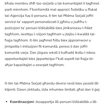
bħala membru sħiħ tas-soċjetà u tal-komunitajiet li tagħmel
parti minnhom. F’konformità mal-approċċ ħolistiku u ffukat
tal-Aġenzija fuq il-persuna, it-tim tal-Ħidma Soċjali joffri
servizzi ta’ sapport personalizzati li jgħinu u jsaħħu l-
pożizzjoni ta’ persuni b’diżabilità biex jirrikonoxxu l-ħiliet
tagħhom, iwettqu l-viżjoni tagħhom u jtejbu l-kwalità tal-
ħajja tagħhom. It-tim jagħmel ħiltu biex jippromwovi u
jirrispetta l-inklużjoni fil-komunità, peress li dan joffri
komunità varja. Dan jiżgura wkoll li kulħadd ikollu l-istess
opportunitajiet biex jipparteċipa f’kull aspett tal-ħajja bl-
aħjar kapaċitajiet u xewqiet tagħhom.
It-tim tal-Ħidma Soċjali għandu diversi rwoli biex jassisti lill-
klijenti. Dawn jinkludu, iżda mhumiex limitati, għal dan li ġej:
Koordinazzjoni
: Jissapportja lill-persuni b’diżabilità u lill-