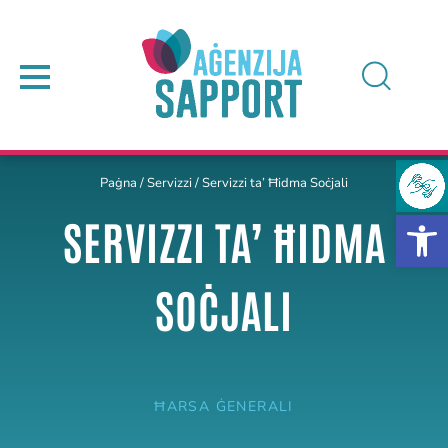
Paġna
/
Servizzi
/
Servizzi ta’ Ħidma Soċjali
SERVIZZI TA’ ĦIDMA
SOĊJALI
ĦARSA ĠENERALI