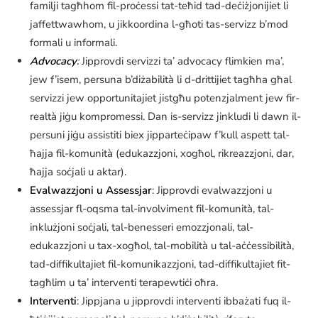
familji tagħhom fil-proċessi tat-teħid tad-deċiżjonijiet li
jaffettwawhom, u jikkoordina l-għoti tas-servizz b’mod
formali u informali.
Advocacy
:
Jipprovdi servizzi ta’ advocacy flimkien ma’,
jew f’isem, persuna b’diżabilità li d-drittijiet tagħha għal
servizzi jew opportunitajiet jistgħu potenzjalment jew fir-
realtà jiġu kompromessi. Dan is-servizz jinkludi li dawn il-
persuni jiġu assistiti biex jipparteċipaw f’kull aspett tal-
ħajja fil-komunità (edukazzjoni, xogħol, rikreazzjoni, dar,
ħajja soċjali u aktar).
Evalwazzjoni u Assessjar
: Jipprovdi evalwazzjoni u
assessjar fl-oqsma tal-involviment fil-komunità, tal-
inklużjoni soċjali, tal-benesseri emozzjonali, tal-
edukazzjoni u tax-xogħol, tal-mobilità u tal-aċċessibilità,
tad-diffikultajiet fil-komunikazzjoni, tad-diffikultajiet fit-
tagħlim u ta’ interventi terapewtiċi oħra.
Interventi
: Jippjana u jipprovdi interventi ibbażati fuq il-