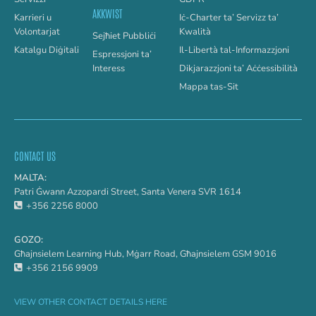
AKKWIST
Karrieri u
Iċ-Charter ta’ Servizz ta’
Volontarjat
Kwalità
Sejħiet Pubbliċi
Katalgu Diġitali
Il-Libertà tal-Informazzjoni
Espressjoni ta’
Interess
Dikjarazzjoni ta’ Aċċessibilità
Mappa tas-Sit
CONTACT US
MALTA:
Patri Ġwann Azzopardi Street, Santa Venera SVR 1614
+356 2256 8000
GOZO:
Għajnsielem Learning Hub, Mġarr Road, Għajnsielem GSM 9016
+356 2156 9909
VIEW OTHER CONTACT DETAILS HERE