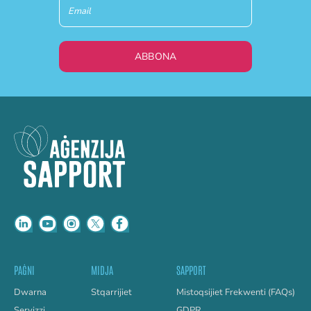
ABBONA
PAĠNI
MIDJA
SAPPORT
Dwarna
Stqarrijiet
Mistoqsijiet Frekwenti (FAQs)
Servizzi
GDPR