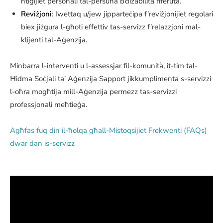
ħtiġijiet personali tal-persuna b’diżabilità riferuta.
Reviżjoni
: Iwettaq u/jew jipparteċipa f’reviżjonijiet regolari
biex jiżgura l-għoti effettiv tas-servizz f’relazzjoni mal-
klijenti tal-Aġenzija.
Minbarra l-interventi u l-assessjar fil-komunità, it-tim tal-
Ħidma Soċjali ta’ Aġenzija Sapport jikkumplimenta s-servizzi
l-oħra mogħtija mill-Aġenzija permezz tas-servizzi
professjonali meħtieġa.
Agħfas fuq din il-ħolqa għall-Mistoqsijiet Frekwenti (FAQs)
dwar dan is-servizz