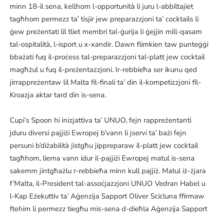
minn 18-il sena, kellhom l-opportunità li juru l-abbiltajiet
tagħhom permezz ta’ tisjir jew preparazzjoni ta’ cocktails li
ġew preżentati lil tliet membri tal-ġurija li ġejjin mill-qasam
tal-ospitalità, l-isport u x-xandir. Dawn flimkien taw punteġġi
bbażati fuq il-proċess tal-preparazzjoni tal-platt jew cocktail
magħżul u fuq il-preżentazzjoni. Ir-rebbieħa ser ikunu qed
jirrappreżentaw lil Malta fil-finali ta’ din il-kompetizzjoni fil-
Kroazja aktar tard din is-sena.
Cupi’s Spoon hi inizjattiva ta’ UNUO, fejn rappreżentanti
jduru diversi pajjiżi Ewropej b’vann li jservi ta’ bażi fejn
persuni b’diżabilità jistgħu jippreparaw il-platt jew cocktail
tagħhom, liema vann idur il-pajjiżi Ewropej matul is-sena
sakemm jintgħażlu r-rebbieħa minn kull pajjiż. Matul iż-żjara
f’Malta, il-President tal-assoċjazzjoni UNUO Vedran Habel u
l-Kap Eżekuttiv ta’ Aġenzija Sapport Oliver Scicluna ffirmaw
ftehim li permezz tiegħu mis-sena d-dieħla Aġenzija Sapport