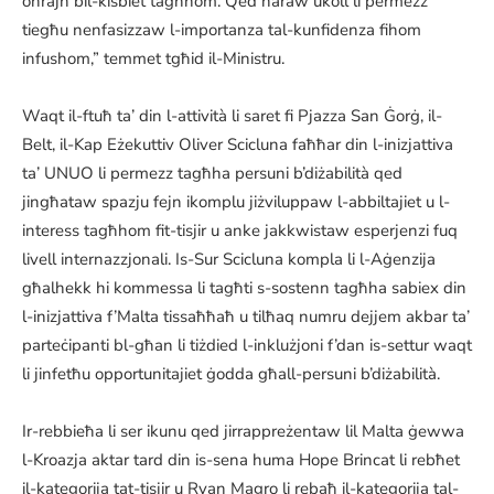
oħrajn bil-kisbiet tagħhom. Qed naraw ukoll li permezz
tiegħu nenfasizzaw l-importanza tal-kunfidenza fihom
infushom,” temmet tgħid il-Ministru.
Waqt il-ftuħ ta’ din l-attività li saret fi Pjazza San Ġorġ, il-
Belt, il-Kap Eżekuttiv Oliver Scicluna faħħar din l-inizjattiva
ta’ UNUO li permezz tagħha persuni b’diżabilità qed
jingħataw spazju fejn ikomplu jiżviluppaw l-abbiltajiet u l-
interess tagħhom fit-tisjir u anke jakkwistaw esperjenzi fuq
livell internazzjonali. Is-Sur Scicluna kompla li l-Aġenzija
għalhekk hi kommessa li tagħti s-sostenn tagħha sabiex din
l-inizjattiva f’Malta tissaħħaħ u tilħaq numru dejjem akbar ta’
parteċipanti bl-għan li tiżdied l-inklużjoni f’dan is-settur waqt
li jinfetħu opportunitajiet ġodda għall-persuni b’diżabilità.
Ir-rebbieħa li ser ikunu qed jirrappreżentaw lil Malta ġewwa
l-Kroazja aktar tard din is-sena huma Hope Brincat li rebħet
il-kategorija tat-tisjir u Ryan Magro li rebaħ il-kategorija tal-