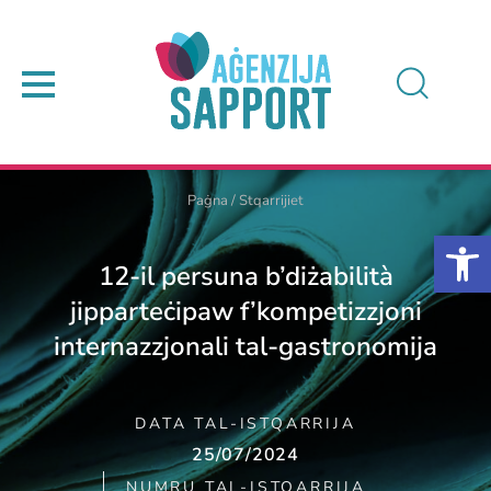
Paġna
/
Stqarrijiet
12-il persuna b’diżabilità
jipparteċipaw f’kompetizzjoni
internazzjonali tal-gastronomija
DATA TAL-ISTQARRIJA
25/07/2024
NUMRU TAL-ISTQARRIJA