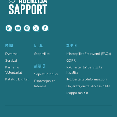
PAĠNI
MIDJA
SAPPORT
Dwarna
Stqarrijiet
Mistoqsijiet Frekwenti (FAQs)
Servizzi
GDPR
AKKWIST
Karrieri u
Iċ-Charter ta’ Servizz ta’
Volontarjat
Kwalità
Sejħiet Pubbliċi
Katalgu Diġitali
Il-Libertà tal-Informazzjoni
Espressjoni ta’
Interess
Dikjarazzjoni ta’ Aċċessibilità
Mappa tas-Sit