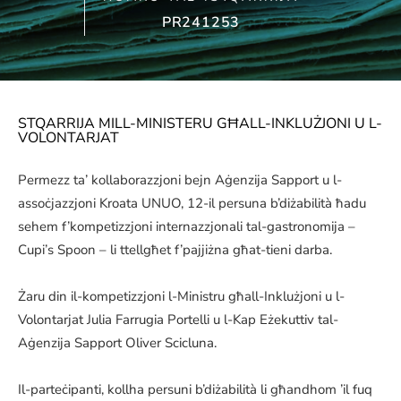
PR241253
STQARRIJA MILL-MINISTERU GĦALL-INKLUŻJONI U L-
VOLONTARJAT
Permezz ta’ kollaborazzjoni bejn Aġenzija Sapport u l-
assoċjazzjoni Kroata UNUO, 12-il persuna b’diżabilità ħadu
sehem f’kompetizzjoni internazzjonali tal-gastronomija –
Cupi’s Spoon – li ttellgħet f’pajjiżna għat-tieni darba.
Żaru din il-kompetizzjoni l-Ministru għall-Inklużjoni u l-
Volontarjat Julia Farrugia Portelli u l-Kap Eżekuttiv tal-
Aġenzija Sapport Oliver Scicluna.
Il-parteċipanti, kollha persuni b’diżabilità li għandhom ’il fuq