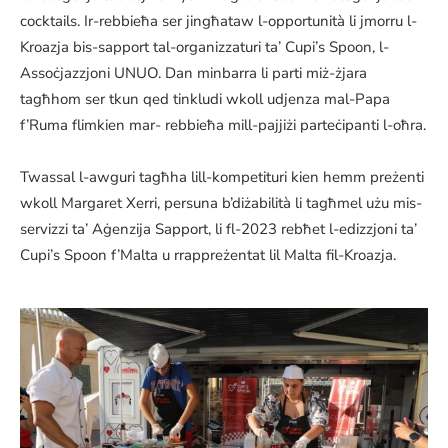
cocktails. Ir-rebbieħa ser jingħataw l-opportunità li jmorru l-
Kroazja bis-sapport tal-organizzaturi ta’ Cupi’s Spoon, l-
Assoċjazzjoni UNUO. Dan minbarra li parti miż-żjara
tagħhom ser tkun qed tinkludi wkoll udjenza mal-Papa
f’Ruma flimkien mar- rebbieħa mill-pajjiżi parteċipanti l-oħra.
Twassal l-awguri tagħha lill-kompetituri kien hemm preżenti
wkoll Margaret Xerri, persuna b’diżabilità li tagħmel użu mis-
servizzi ta’ Aġenzija Sapport, li fl-2023 rebħet l-edizzjoni ta’
Cupi’s Spoon f’Malta u rrappreżentat lil Malta fil-Kroazja.