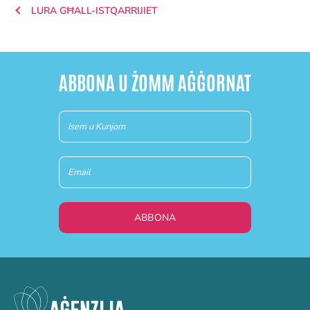
LURA GĦALL-ISTQARRIJIET
ABBONA U ŻOMM AĠĠORNAT
Newsletter
(MT)
ABBONA