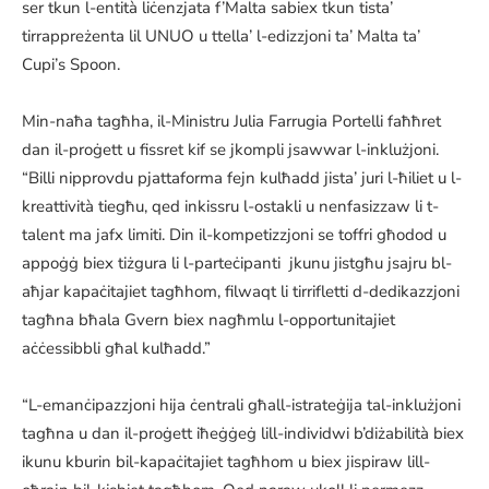
ser tkun l-entità liċenzjata f’Malta sabiex tkun tista’
tirrappreżenta lil UNUO u ttella’ l-edizzjoni ta’ Malta ta’
Cupi’s Spoon.
Min-naħa tagħha, il-Ministru Julia Farrugia Portelli faħħret
dan il-proġett u fissret kif se jkompli jsawwar l-inklużjoni.
“Billi nipprovdu pjattaforma fejn kulħadd jista’ juri l-ħiliet u l-
kreattività tiegħu, qed inkissru l-ostakli u nenfasizzaw li t-
talent ma jafx limiti. Din il-kompetizzjoni se toffri għodod u
appoġġ biex tiżgura li l-parteċipanti jkunu jistgħu jsajru bl-
aħjar kapaċitajiet tagħhom, filwaqt li tirrifletti d-dedikazzjoni
tagħna bħala Gvern biex nagħmlu l-opportunitajiet
aċċessibbli għal kulħadd.”
“L-emanċipazzjoni hija ċentrali għall-istrateġija tal-inklużjoni
tagħna u dan il-proġett iħeġġeġ lill-individwi b’diżabilità biex
ikunu kburin bil-kapaċitajiet tagħhom u biex jispiraw lill-