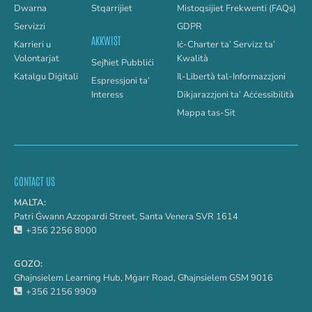
Dwarna
Stqarrijiet
Mistoqsijiet Frekwenti (FAQs)
Servizzi
GDPR
AKKWIST
Karrieri u
Iċ-Charter ta’ Servizz ta’
Volontarjat
Kwalità
Sejħiet Pubbliċi
Katalgu Diġitali
Il-Libertà tal-Informazzjoni
Espressjoni ta’
Interess
Dikjarazzjoni ta’ Aċċessibilità
Mappa tas-Sit
CONTACT US
MALTA:
Patri Ġwann Azzopardi Street, Santa Venera SVR 1614
+356 2256 8000
GOZO:
Għajnsielem Learning Hub, Mġarr Road, Għajnsielem GSM 9016
+356 2156 9909