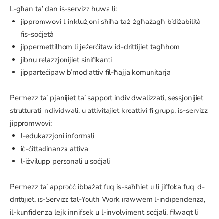
L-għan ta’ dan is-servizz huwa li:
jippromwovi l-inklużjoni sħiħa taż-żgħażagħ b’diżabilità
fis-soċjetà
jippermettilhom li jeżerċitaw id-drittijiet tagħhom
jibnu relazzjonijiet sinifikanti
jipparteċipaw b’mod attiv fil-ħajja komunitarja
Permezz ta’ pjanijiet ta’ sapport individwalizzati, sessjonijiet
strutturati individwali, u attivitajiet kreattivi fi grupp, is-servizz
jippromwovi:
l-edukazzjoni informali
iċ-ċittadinanza attiva
l-iżvilupp personali u soċjali
Permezz ta’ approċċ ibbażat fuq is-saħħiet u li jiffoka fuq id-
drittijiet, is-Servizz tal-Youth Work irawwem l-indipendenza,
il-kunfidenza lejk innifsek u l-involviment soċjali, filwaqt li