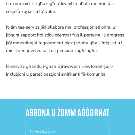
tirrikonoxxi liż-żgħażagħ b’diżabilità bħala membri tas-
soċjetà kapaċi u ta’ valur.
It-tim tas-servizz jikkollabora ma’ professjonisti oħra, u
jiżgura sapport ħolistiku ċċentrat fuq il-persuna. Il-progress
jiġi mmonitorjat regolarment biex jadatta għall-ħtiġijiet u l-
miri li qed jevolvu ta’ kull persuna żagħżugħa.
Is-servizz għandu l-għan li jrawwem l-awtonomija, l-
inklużjoni u parteċipazzjoni sinifikanti fil-komunità.
ABBONA U ŻOMM AĠĠORNAT
Newsletter
(MT)