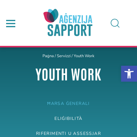
Paġna
/
Servizzi
/
Youth Work
YOUTH WORK
ĦARSA ĠENERALI
ELIĠIBILITÀ
RIFERIMENTI U ASSESSJAR