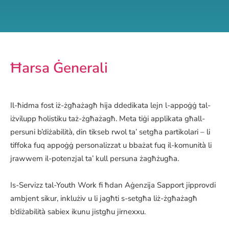
Ħarsa Ġenerali
Il-ħidma fost iż-żgħażagħ hija ddedikata lejn l-appoġġ tal-
iżvilupp ħolistiku taż-żgħażagħ. Meta tiġi applikata għall-
persuni b’diżabilità, din tikseb rwol ta’ setgħa partikolari – li
tiffoka fuq appoġġ personalizzat u bbażat fuq il-komunità li
jrawwem il-potenzjal ta’ kull persuna żagħżugħa.
Is-Servizz tal-Youth Work fi ħdan Aġenzija Sapport jipprovdi
ambjent sikur, inklużiv u li jagħti s-setgħa liż-żgħażagħ
b’diżabilità sabiex ikunu jistgħu jirnexxu.