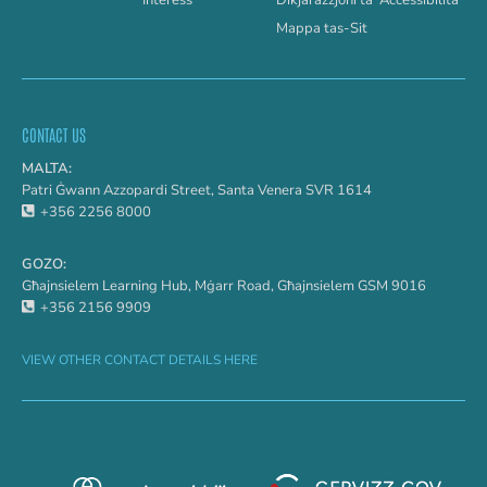
Interess
Dikjarazzjoni ta’ Aċċessibilità
Mappa tas-Sit
CONTACT US
MALTA:
Patri Ġwann Azzopardi Street, Santa Venera SVR 1614
+356 2256 8000
GOZO:
Għajnsielem Learning Hub, Mġarr Road, Għajnsielem GSM 9016
+356 2156 9909
VIEW OTHER CONTACT DETAILS HERE