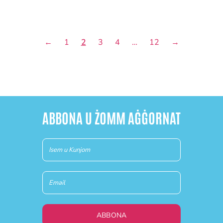
←
1
2
3
4
…
12
→
ABBONA U ŻOMM AĠĠORNAT
Newsletter
(MT)
ABBONA