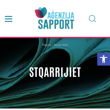
Paġna
/
Stqarrijiet
STQARRIJIET