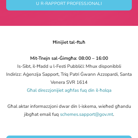
U R-RAPPORT PROFESSJONALI
Ħinijiet tal-ftuħ
Mit-Tnejn sal-Ġimgħa: 08:00 – 16:00
Is-Sibt, il-Ħadd u l-Festi Pubbliċi: Mhux disponibbli
Indirizz: Aġenzija Sapport, Triq Patri Ġwann Azzopardi, Santa
Venera SVR 1614
Għal direzzjonijiet agħfas fuq din il-ħolqa
Għal aktar informazzjoni dwar din l-iskema, wieħed għandu
jibgħat email fuq
schemes.sapport@gov.mt
.