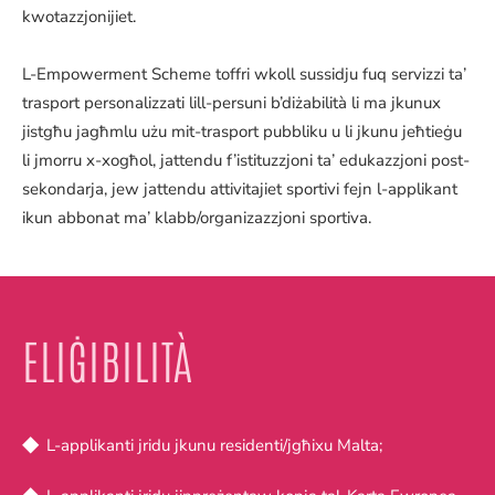
kwotazzjonijiet.
L-Empowerment Scheme toffri wkoll sussidju fuq servizzi ta’
trasport personalizzati lill-persuni b’diżabilità li ma jkunux
jistgħu jagħmlu użu mit-trasport pubbliku u li jkunu jeħtieġu
li jmorru x-xogħol, jattendu f’istituzzjoni ta’ edukazzjoni post-
sekondarja, jew jattendu attivitajiet sportivi fejn l-applikant
ikun abbonat ma’ klabb/organizazzjoni sportiva.
ELIĠIBILITÀ
L-applikanti jridu jkunu residenti/jgħixu Malta;