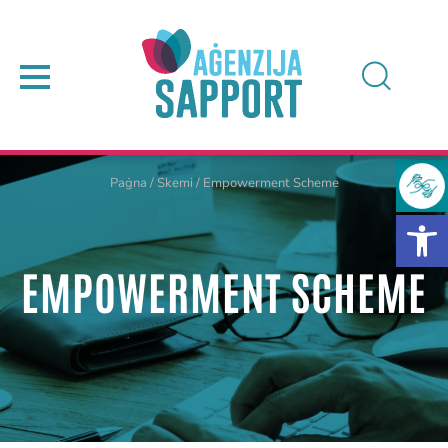
Paġna
/
Skemi
/
Empowerment Scheme
EMPOWERMENT SCHEME