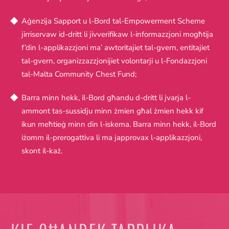
Aġenzija Sapport u l-Bord tal-Empowerment Scheme
jirriservaw id-dritt li jivverifikaw l-informazzjoni mogħtija
f’din l-applikazzjoni ma’ awtoritajiet tal-gvern, entitajiet
tal-gvern, organizzazzjonijiet volontarji u l-Fondazzjoni
tal-Malta Community Chest Fund;
Barra minn hekk, il-Bord għandu d-dritt li jvarja l-
ammont tas-sussidju minn żmien għal żmien hekk kif
ikun meħtieġ minn din l-iskema. Barra minn hekk, il-Bord
iżomm il-prerogattiva li ma japprovax l-applikazzjoni,
skont il-każ.