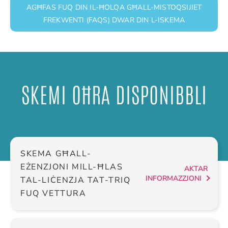
AGĦFAS FUQ DIN IL-ĦOLQA GĦALL-MISTOQSIJIET
FREKWENTI (FAQS) DWAR DIN L-ISKEMA
SKEMI OĦRA DISPONIBBLI
SKEMA GĦALL-
EŻENZJONI MILL-ĦLAS
AKTAR
INFORMAZZJONI
TAL-LIĊENZJA TAT-TRIQ
FUQ VETTURA