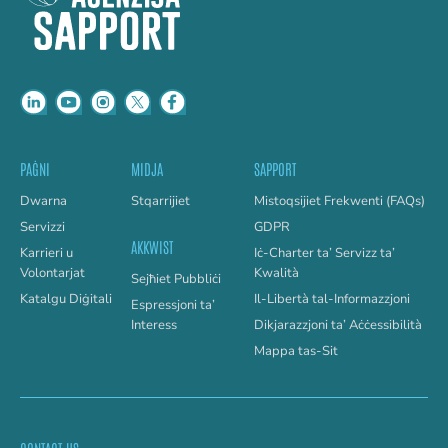
PAĠNI
MIDJA
SAPPORT
Dwarna
Stqarrijiet
Mistoqsijiet Frekwenti (FAQs)
Servizzi
GDPR
AKKWIST
Karrieri u
Iċ-Charter ta’ Servizz ta’
Volontarjat
Kwalità
Sejħiet Pubbliċi
Katalgu Diġitali
Il-Libertà tal-Informazzjoni
Espressjoni ta’
Interess
Dikjarazzjoni ta’ Aċċessibilità
Mappa tas-Sit