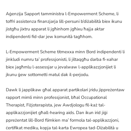
Aġenzija Sapport tamministra l-Empowerment Scheme, li
toffri assistenza finanzjarja lill-persuni b’diżabilità biex ikunu
jistgħu jixtru apparat li jgħinhom jgħixu ħajja aktar
indipendenti fid-dar jew komunità tagħhom.
L-Empowerment Scheme titmexxa minn Bord indipendenti li
jinkludi numru ta’ professjonisti, li jiltaqgħu darba fi-xahar
biex jagħmlu l-assessjar u jevalwaw l-applikazzjonijiet li
jkunu ġew sottometti matul dak il-perjodu.
Dawk li japplikaw għal apparat partikolari jridu jippreżentaw
rapport mimli minn professjonist, bħal Occupational
Therapist, Fiżjoterapista, jew Awdjologu fil-każ tal-
applikazzjonijiet għall-hearing aids. Dan ikun irid jiġi
ppreżentat lill-Bord flimkien ma’ formola tal-applikazzjoni,
ċertifikat mediku, kopja tal-karta Ewropea tad-Diżabilità u