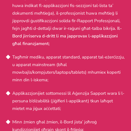
huwa indikat fl-applikazzjoni fis-sezzjoni tal-lista ta’
dokumenti meħtieġa), il-professjonist huwa meħtieġ li
jipprovdi ġustifikazzjoni solida fir-Rapport Professjonali,
fejn jagħti d-dettalji dwar ir-raġuni għat-talba bikrija
. Il-
Bord jirriserva d-dritt li ma japprovax l-applikazzjoni
għal finanzjament;
Tagħmir mediku, apparat standard, apparat tal-eżerċizzju,
u apparat mainstream (bħal
mowbajls/kompjuters/laptops/tablets) mhumiex koperti
minn din l-iskema;
Applikazzjonijiet sottomessi lil Aġenzija Sapport wara li l-
persuna b’diżabilità (jiġifieri l-applikant) tkun laħqet
mietet ma jiġux aċċettati;
Minn żmien għal żmien, il-Bord jista’ joħroġ
kundizzjonijiet oħrajn skont il-ħtieġa;