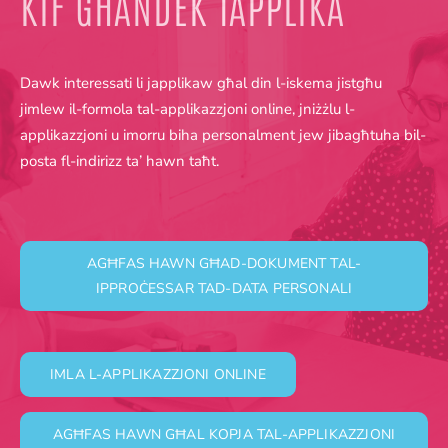
KIF GĦANDEK TAPPLIKA
Dawk interessati li japplikaw għal din l-iskema jistgħu
jimlew il-formola tal-applikazzjoni online, jniżżlu l-
applikazzjoni u imorru biha personalment jew jibagħtuha bil-
posta fl-indirizz ta’ hawn taħt.
AGĦFAS HAWN GĦAD-DOKUMENT TAL-
IPPROĊESSAR TAD-DATA PERSONALI
IMLA L-APPLIKAZZJONI ONLINE
AGĦFAS HAWN GĦAL KOPJA TAL-APPLIKAZZJONI