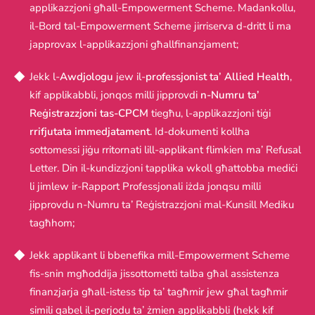
applikazzjoni għall-Empowerment Scheme. Madankollu,
il-Bord tal-Empowerment Scheme jirriserva d-dritt li ma
japprovax l-applikazzjoni għallfinanzjament;
Jekk l-
Awdjologu
jew il-
professjonist ta’ Allied Health
,
kif applikabbli, jonqos milli jipprovdi
n-Numru ta’
Reġistrazzjoni tas-CPCM
tiegħu, l-applikazzjoni tiġi
rrifjutata immedjatament
. Id-dokumenti kollha
sottomessi jiġu rritornati lill-applikant flimkien ma’ Refusal
Letter. Din il-kundizzjoni tapplika wkoll għattobba mediċi
li jimlew ir-Rapport Professjonali iżda jonqsu milli
jipprovdu n-Numru ta’ Reġistrazzjoni mal-Kunsill Mediku
tagħhom;
Jekk applikant li bbenefika mill-Empowerment Scheme
fis-snin mgħoddija jissottometti talba għal assistenza
finanzjarja għall-istess tip ta’ tagħmir jew għal tagħmir
simili qabel il-perjodu ta’ żmien applikabbli (hekk kif