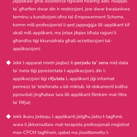
japplikaw għal assistenza rigward hearing aids. Nuqqas
ta’ għarfien dwar din ir-restrizzjoni, jew dwar kwalunkwe
terminu u kundizzjoni oħra tal-Empowerment Scheme,
kemm mill-professjonist li qed jappoġġja lill-applikant kif
ukoll mill-applikant, ma jistax jitqies bħala raġuni li
għandha tiġi kkunsidrata għall-aċċettazzjoni tal-
applikazzjoni;
Jekk l-apparat mixtri jaqbeż il-
perjodu ta’ sena
mid-data
ta’ meta tiġi ppreżentata l-applikazzjoni, din l-
applikazzjoni tiġi
rifjutata
L-applikant jiġi infurmat
permezz ta’ telefonata u bil-miktub. Id-dokumenti kollha
pprovduti jingħataw lura lill-applikant flimkien mal-Ittra
ta’ Rifjut;
Jekk ikunu jixtiequ, l-applikanti jistgħu jixtru t-tagħmir,
wara li jikkonsultaw mat-terapista professjonali rreġistrat
mas-CPCM tagħhom, qabel ma jissottomettu l-