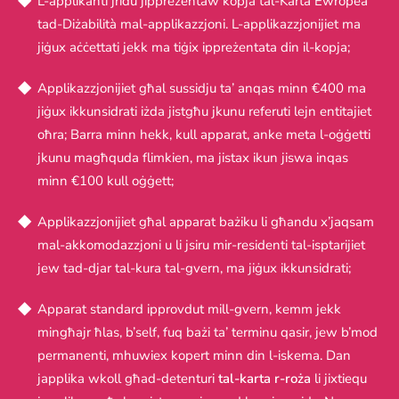
L-applikanti jridu jippreżentaw kopja tal-Karta Ewropea
tad-Diżabilità mal-applikazzjoni. L-applikazzjonijiet ma
jiġux aċċettati jekk ma tiġix ippreżentata din il-kopja;
Applikazzjonijiet għal sussidju ta’ anqas minn €400 ma
jiġux ikkunsidrati iżda jistgħu jkunu referuti lejn entitajiet
oħra; Barra minn hekk, kull apparat, anke meta l-oġġetti
jkunu magħquda flimkien, ma jistax ikun jiswa inqas
minn €100 kull oġġett;
Applikazzjonijiet għal apparat bażiku li għandu x’jaqsam
mal-akkomodazzjoni u li jsiru mir-residenti tal-isptarijiet
jew tad-djar tal-kura tal-gvern, ma jiġux ikkunsidrati;
Apparat standard ipprovdut mill-gvern, kemm jekk
mingħajr ħlas, b’self, fuq bażi ta’ terminu qasir, jew b’mod
permanenti, mhuwiex kopert minn din l-iskema. Dan
japplika wkoll għad-detenturi
tal-karta r-roża
li jixtiequ